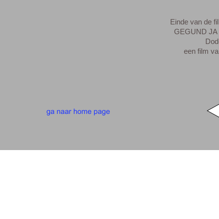
Einde van de f
GEGUND JA 
Dodenma
een film van