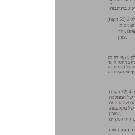
מ
(50 דקות)
שונים מ
צפון.
(48 דקות)
ת של ברנדנבורג
 דקות)
מה שהוא היום
אזור שסביב הערים Crivitz ושטיינפלד רייבנס ליד
שוורין,