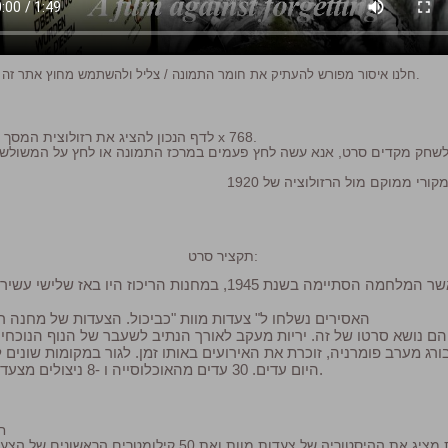
חלנו איסור מפורש להעתיק את חומר התמונה / צליל ולהשתמש מחוץ אתר זה.
לדף הנכון להציג את רזולוצית המסך מוגדרת 1024 x 768.
תקציר סרט:
כאשר המלחמה הסתיימה בשנת 1945, במחנות הריכוז היו באז של
האסירים נשלחו ל" צעדות מוות "כביכול. הצעדות של מחנה ריכ
הם נושא סרטו של זה. יריות מעקב לאורך הנתיב לשעבר של הנוף הנוכחי 
ורג מערב פומרניה, זוכרת את האירועים באותו זמן. לגור במקומות שונים 
היום עדים. 30 עדים מהאוכלוסייה ו -8 ניצולים מצעדת המוות לדבר.
חלק
דקות מציג את ההיסטוריה של צעדות מוות ואת 50 קילומטרים ה