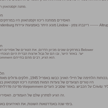
מחנה זקסנהאוזן ריכוז, ברנדנבורג.
חלק 2 
האסירים ממחנה ריכוז זקסנהאוזן היו במרחקים 
 ריינברג צפון ------- Altruppin-Neuruppin
חלק 3 
במרחקים שונים מכיוון הדרום, את הטורים של אסירים רוכזו במחנה היער Belower
יער. באזור היער, ובו הם על גבול ארצות הברית היום הנוכחי
מקלנבורג-Vorpommern הוא הגיע, רבים מהם בחייהם.
חלק 4 (72
ילי האויב כבשו באפריל 1945, חלקים גדולים מאוד של הממלכה,
היו טורים הצועדים של צעדות המוות ממחנה ריכוז זקסנהאוזן ב
מדינה פדרלית של מקלנבורג-Vorpommern על הכביש. ב
זה הגיע לפתרון שלם של העמודים. האסירים היו חופשיים.
בימי שנה באנדרטאות השונות, את האירועים באותו הזמן חשבו.