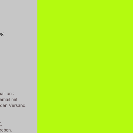
ng
€.
geben.