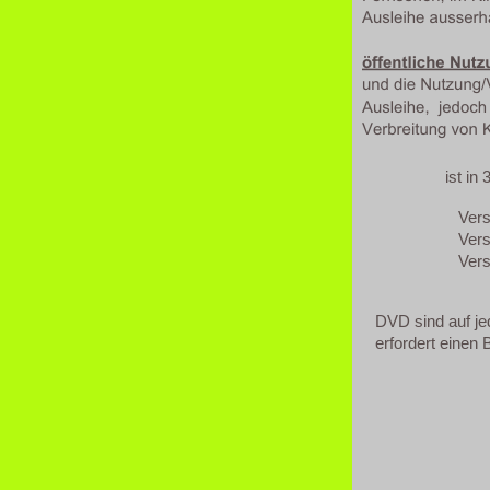
VERGE
ist in 3 Ver
Vers
Vers
Vers
Bitte wä
DVD sind auf j
erfordert einen