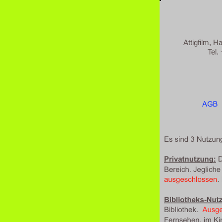
Attigfilm, H
Tel. +49 339