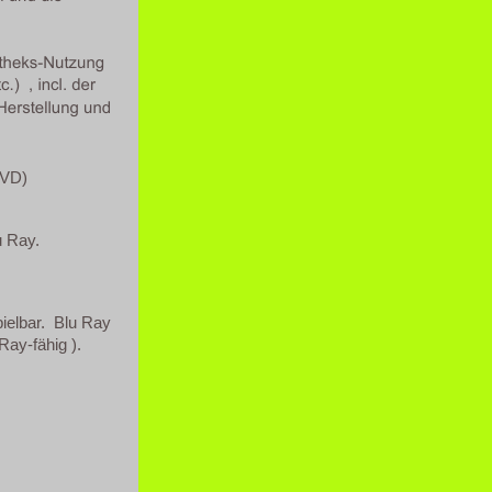
DVD)
u Ray.
ielbar. Blu Ray
ay-fähig ).